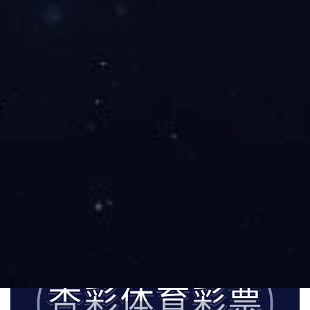
说、实时数据呈现及互动功能开发。目前已为全国 30 余个
城市的体育赛事提供直播服务，单场赛事最高在线观看人数
突破 100 万，直播内容覆盖短视频平台、体育垂直媒体等
多个渠道，构建起高效的体育内容传播网络。
成立以来，公司始终秉持 “让体育更贴近生活” 的理
念，凭借成熟的运营体系与优质的内容输出，先后与 20 余
家地方体育部门、50 余所院校及 30 余家企业建立长期合
作关系。未来，
杏彩彩票
将持续拓展业务边界，推动体育赛
事与数字内容深度融合，助力体育产业高质量发展。
了解我们的足迹