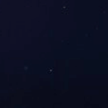
ABOUT US
发现
杏彩体育彩票
2018 年 3 月，
杏彩体育彩票
公司在上海浦东新区张江
高科技园区正式成立，是一家专注于体育产业生态构建的专
业机构，核心业务涵盖体育赛事策划运营与体育内容直播两
大板块。
在赛事运营领域，公司深耕大众体育与职业赛事细分市
场，累计策划执行包括城市马拉松、青少年篮球联赛、企业
团建趣味赛等各类赛事活动超 200 场，服务参赛人群突破
50 万人次。其中 “城市悦跑系列赛”“校园体育嘉年华” 等自
有 IP 赛事，凭借专业的组织服务与创新的活动形式，已成
为区域内颇具影响力的体育品牌活动。
直播业务板块依托自主研发的多机位直播系统，为各类
体育赛事提供全流程直播解决方案，涵盖信号采集、专业解