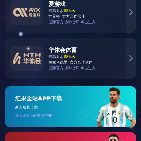
赛攻略
2026-05-30
:::writing{variant="document" id="48271"}
2026美加墨世界杯作为历史上首次由三国联合举
办的世界杯赛事，不仅扩军至48支球队，还将在
北美多座世界级球场展开激烈角逐。这届世界杯
无论是赛程安排、热门对决，还是全球直播方式
与观赛体验，都将刷新足球迷对于国际大赛的期
待。从揭幕战到最终决赛，比赛跨度更长、参赛
球队更多、竞争更加激烈，欧洲豪门、南美劲旅
以及亚洲新锐都将在全新的赛制下争夺世界冠
军。与此同时，直播平台、高清转播、多终端互
动以及球迷观赛攻略也成为广大观众关注的焦
点。本文将围绕2026美加墨世界杯直播完整赛程
安排与热门对决最新观赛攻略展开详细分析，从
赛程结构、焦点赛事、直播平台以及球迷观赛技