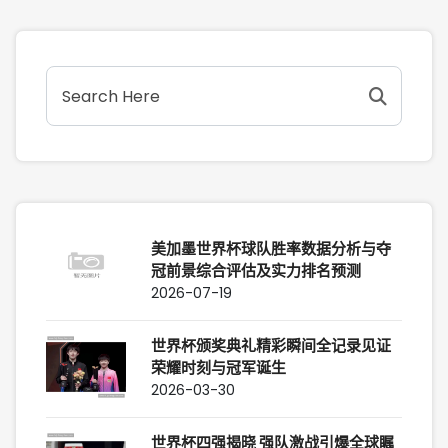
美加墨世界杯球队胜率数据分析与夺
冠前景综合评估及实力排名预测
2026-07-19
世界杯颁奖典礼精彩瞬间全记录见证
荣耀时刻与冠军诞生
2026-03-30
世界杯四强揭晓 强队激战引爆全球瞩