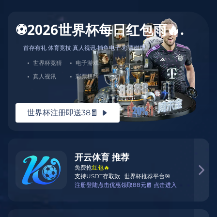
产品展示
首页
产品展示