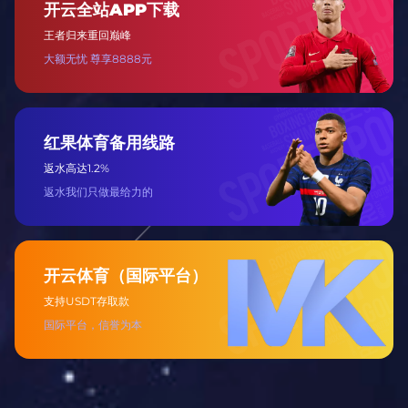
巧四大方面进行全面解读，让读者提前掌握世界
杯的重要信息，感受这场足球盛宴带来的激情与
魅力。无论是资深球迷还是普通观众，都能通过
本文深入了解2026世界杯的精彩看点与最新动
态。
一、世界杯赛程解析
2026美加墨世界杯最大的变化之一，就是参赛球
队由传统的32支扩军至48支球队。扩军后的世界
杯赛制更加复杂，小组赛阶段将会出现更多强强
碰撞，也给一些足球新兴国家带来了首次亮相世
界杯舞台的机会。赛事整体周期将延长，比赛数
量明显增加，球迷能够在更长时间内享受世界杯
带来的激情氛围。
根据目前公布的整体安排，世界杯预计将在2026
年6月正式拉开帷幕，揭幕战极有可能在美国举
行。由于美国拥有多个现代化大型体育场，因此
多数焦点赛事也会放在美国境内进行，而加拿大